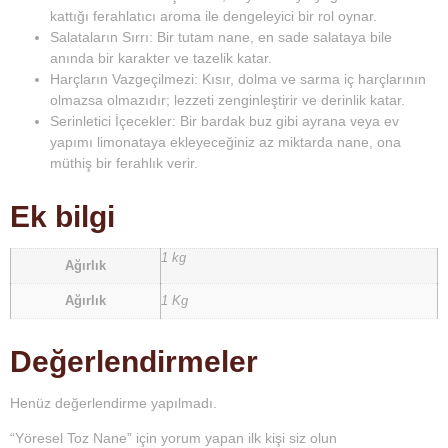
kattığı ferahlatıcı aroma ile dengeleyici bir rol oynar.
Salataların Sırrı:
Bir tutam nane, en sade salataya bile
anında bir karakter ve tazelik katar.
Harçların Vazgeçilmezi:
Kısır, dolma ve sarma iç harçlarının
olmazsa olmazıdır; lezzeti zenginleştirir ve derinlik katar.
Serinletici İçecekler:
Bir bardak buz gibi ayrana veya ev
yapımı limonataya ekleyeceğiniz az miktarda nane, ona
müthiş bir ferahlık verir.
Ek bilgi
1 kg
Ağırlık
Ağırlık
1 Kg
Değerlendirmeler
Henüz değerlendirme yapılmadı.
“Yöresel Toz Nane” için yorum yapan ilk kişi siz olun