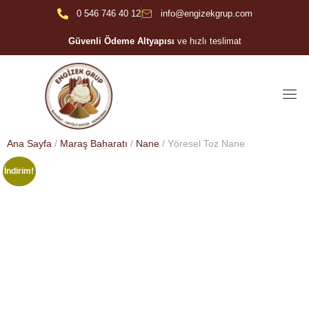
0 546 746 40 12
info@engizekgrup.com
Güvenli Ödeme Altyapısı
ve hızlı teslimat
Ana Sayfa
/
Maraş Baharatı
/
Nane
/ Yöresel Toz Nane
İndirim!