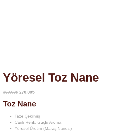
Yöresel Toz Nane
300,00
₺
270,00
₺
Toz Nane
Taze Çekilmiş
Canlı Renk, Güçlü Aroma
Yöresel Üretim (Maraş Nanesi)