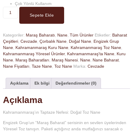
Çok Yönlü Kullanım
Sepete Ekle
Kategoriler:
Maraş Baharatı
,
Nane
,
Tüm Ürünler
Etiketler:
Baharat
Çeşitleri
,
Cevzade
,
Çorbalık Nane
,
Doğal Nane
,
Engizek Grup
Nane
,
Kahramanmaraş Kuru Nane
,
Kahramanmaraş Toz Nane
,
Kahramanmaraş Yöresel Ürünler
,
Kahramanmaraş'ta Nane
,
Kuru
Nane
,
Maraş Baharatları
,
Maraş Nanesi
,
Nane
,
Nane Baharat
,
Nane Fiyatları
,
Taze Nane
,
Toz Nane
Marka:
Cevzade
Açıklama
Ek bilgi
Değerlendirmeler (0)
Açıklama
Kahramanmaraş’ın Taptaze Nefesi: Doğal Toz Nane
Engizek Grup’un “Maraş Baharat” serisinin en sevilen üyelerinden
Yöresel Toz tanışın. Paketi açtığınız anda mutfağınızı saracak o