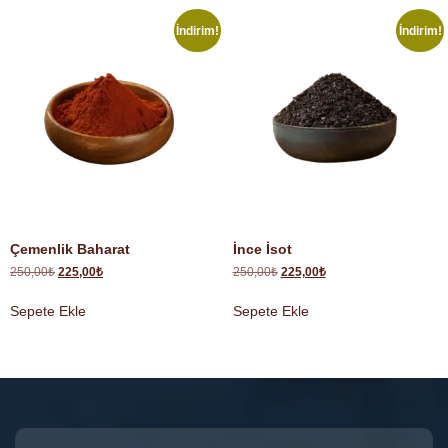
İndirim!
İndirim!
Çemenlik Baharat
İnce İsot
250,00
₺
225,00
₺
250,00
₺
225,00
₺
Sepete Ekle
Sepete Ekle