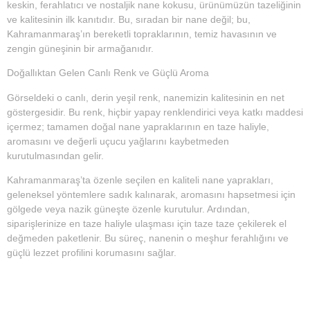
keskin, ferahlatıcı ve nostaljik nane kokusu, ürünümüzün tazeliğinin
ve kalitesinin ilk kanıtıdır. Bu, sıradan bir nane değil; bu,
Kahramanmaraş’ın bereketli topraklarının, temiz havasının ve
zengin güneşinin bir armağanıdır.
Doğallıktan Gelen Canlı Renk ve Güçlü Aroma
Görseldeki o canlı, derin yeşil renk, nanemizin kalitesinin en net
göstergesidir. Bu renk, hiçbir yapay renklendirici veya katkı maddesi
içermez; tamamen doğal nane yapraklarının en taze haliyle,
aromasını ve değerli uçucu yağlarını kaybetmeden
kurutulmasından gelir.
Kahramanmaraş’ta özenle seçilen en kaliteli nane yaprakları,
geleneksel yöntemlere sadık kalınarak, aromasını hapsetmesi için
gölgede veya nazik güneşte özenle kurutulur. Ardından,
siparişlerinize en taze haliyle ulaşması için taze taze çekilerek el
değmeden paketlenir. Bu süreç, nanenin o meşhur ferahlığını ve
güçlü lezzet profilini korumasını sağlar.