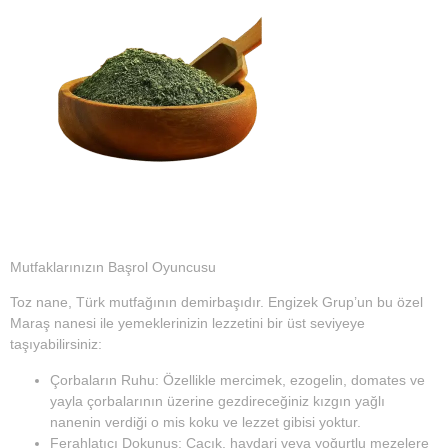
Mutfaklarınızın Başrol Oyuncusu
Toz nane, Türk mutfağının demirbaşıdır. Engizek Grup’un bu özel
Maraş nanesi ile yemeklerinizin lezzetini bir üst seviyeye
taşıyabilirsiniz:
Çorbaların Ruhu:
Özellikle mercimek, ezogelin, domates ve
yayla çorbalarının üzerine gezdireceğiniz kızgın yağlı
nanenin verdiği o mis koku ve lezzet gibisi yoktur.
Ferahlatıcı Dokunuş:
Cacık, haydari veya yoğurtlu mezelere