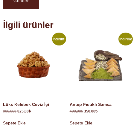
İlgili ürünler
İndirim!
İndirim!
Lüks Kelebek Ceviz İçi
Antep Fıstıklı Samsa
900,00
₺
825,00
₺
400,00
₺
350,00
₺
Sepete Ekle
Sepete Ekle