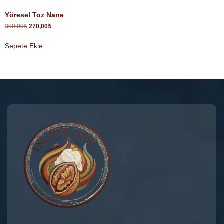
Yöresel Toz Nane
300,00
₺
270,00
₺
Sepete Ekle