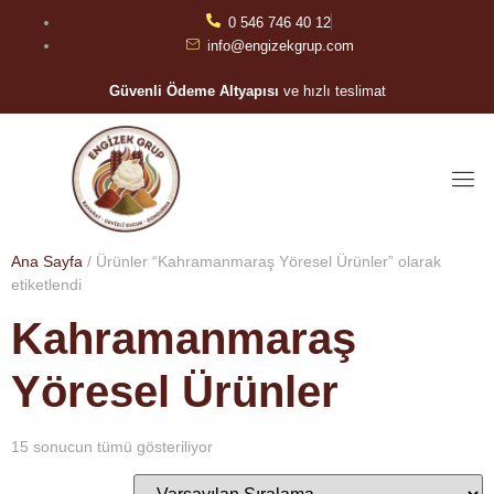
0 546 746 40 12
info@engizekgrup.com
Güvenli Ödeme Altyapısı
ve hızlı teslimat
Ana Sayfa
/ Ürünler “Kahramanmaraş Yöresel Ürünler” olarak
etiketlendi
Kahramanmaraş
Yöresel Ürünler
15 sonucun tümü gösteriliyor