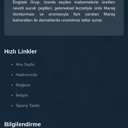
Engizek Grup
, özenle seçilen malzemelerle üretilen
cevizli sucuk çeşitleri
, geleneksel lezzetiyle ünlü
Maraş
dondurması
ve aromasıyla fark yaratan
Maraş
baharatları
ile damaklarda unutulmaz tatlar sunar.
Hızlı Linkler
Ana Sayfa
Hakkımızda
Mağaza
İletişim
Sipariş Takibi
Bilgilendirme