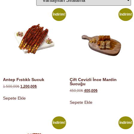
İndirim!
İndirim!
Antep Fıstıklı Sucuk
Çift Cevizli İnce Mardin
Sucuğu
1.500,00
₺
1.200,00
₺
450,00
₺
400,00
₺
Sepete Ekle
Sepete Ekle
İndirim!
İndirim!