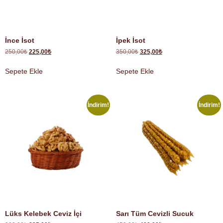
İnce İsot
İpek İsot
250,00
₺
225,00
₺
350,00
₺
325,00
₺
Sepete Ekle
Sepete Ekle
İndirim!
İndirim!
Lüks Kelebek Ceviz İçi
Sarı Tüm Cevizli Sucuk