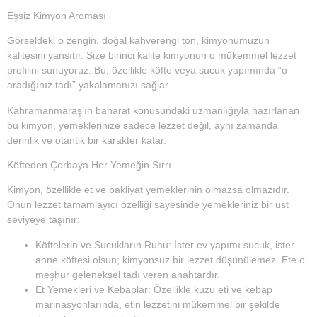
Eşsiz Kimyon Aroması
Görseldeki o zengin, doğal kahverengi ton, kimyonumuzun
kalitesini yansıtır. Size birinci kalite kimyonun o mükemmel lezzet
profilini sunuyoruz. Bu, özellikle köfte veya sucuk yapımında “o
aradığınız tadı” yakalamanızı sağlar.
Kahramanmaraş’ın baharat konusundaki uzmanlığıyla hazırlanan
bu kimyon, yemeklerinize sadece lezzet değil, aynı zamanda
derinlik ve otantik bir karakter katar.
Köfteden Çorbaya Her Yemeğin Sırrı
Kimyon, özellikle et ve bakliyat yemeklerinin olmazsa olmazıdır.
Onun lezzet tamamlayıcı özelliği sayesinde yemekleriniz bir üst
seviyeye taşınır:
Köftelerin ve Sucukların Ruhu:
İster ev yapımı sucuk, ister
anne köftesi olsun; kimyonsuz bir lezzet düşünülemez. Ete o
meşhur geleneksel tadı veren anahtardır.
Et Yemekleri ve Kebaplar:
Özellikle kuzu eti ve kebap
marinasyonlarında, etin lezzetini mükemmel bir şekilde