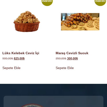
İndirim!
İndirim!
Lüks Kelebek Ceviz İçi
Maraş Cevizli Sucuk
900,00
₺
825,00
₺
350,00
₺
300,00
₺
Sepete Ekle
Sepete Ekle