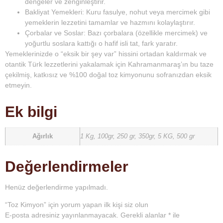
dengeler ve zenginleştirir.
Bakliyat Yemekleri:
Kuru fasulye, nohut veya mercimek gibi
yemeklerin lezzetini tamamlar ve hazmını kolaylaştırır.
Çorbalar ve Soslar:
Bazı çorbalara (özellikle mercimek) ve
yoğurtlu soslara kattığı o hafif isli tat, fark yaratır.
Yemeklerinizde o “eksik bir şey var” hissini ortadan kaldırmak ve
otantik Türk lezzetlerini yakalamak için Kahramanmaraş’ın bu taze
çekilmiş, katkısız ve %100 doğal toz kimyonunu sofranızdan eksik
etmeyin.
Ek bilgi
Ağırlık
1 Kg, 100gr, 250 gr, 350gr, 5 KG, 500 gr
Değerlendirmeler
Henüz değerlendirme yapılmadı.
“Toz Kimyon” için yorum yapan ilk kişi siz olun
E-posta adresiniz yayınlanmayacak.
Gerekli alanlar
*
ile