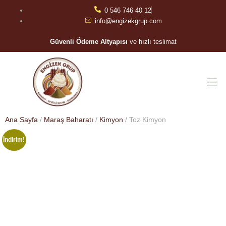
0 546 746 40 12
info@engizekgrup.com
Güvenli Ödeme Altyapısı
ve hızlı teslimat
Ana Sayfa
/
Maraş Baharatı
/
Kimyon
/ Toz Kimyon
İndirim!