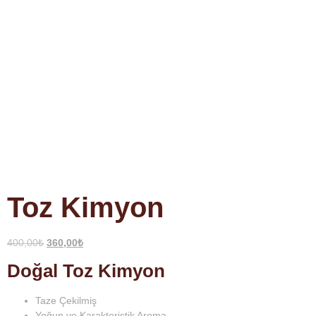
Toz Kimyon
400,00
₺
360,00
₺
Doğal
Toz Kimyon
Taze Çekilmiş
Yoğun ve Karakteristik Aroma