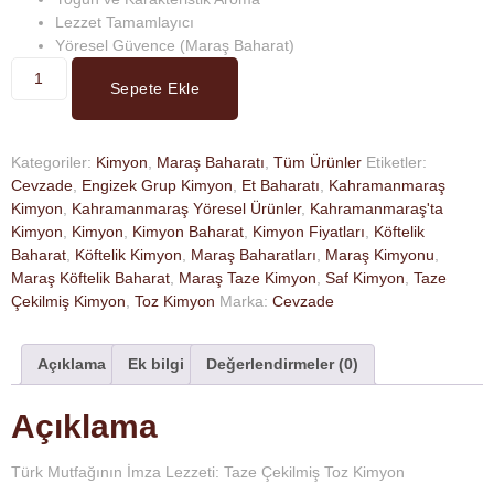
Lezzet Tamamlayıcı
Yöresel Güvence (Maraş Baharat)
Sepete Ekle
Kategoriler:
Kimyon
,
Maraş Baharatı
,
Tüm Ürünler
Etiketler:
Cevzade
,
Engizek Grup Kimyon
,
Et Baharatı
,
Kahramanmaraş
Kimyon
,
Kahramanmaraş Yöresel Ürünler
,
Kahramanmaraş'ta
Kimyon
,
Kimyon
,
Kimyon Baharat
,
Kimyon Fiyatları
,
Köftelik
Baharat
,
Köftelik Kimyon
,
Maraş Baharatları
,
Maraş Kimyonu
,
Maraş Köftelik Baharat
,
Maraş Taze Kimyon
,
Saf Kimyon
,
Taze
Çekilmiş Kimyon
,
Toz Kimyon
Marka:
Cevzade
Açıklama
Ek bilgi
Değerlendirmeler (0)
Açıklama
Türk Mutfağının İmza Lezzeti: Taze Çekilmiş Toz Kimyon