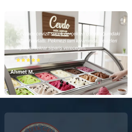
Cevzade cevizli sucuk gerçekten çocukluğumdaki
tatları hatırlattı. Pekmezi tam kıvamında, cevizleri
taptaze. Tekrar sipariş vereceğim.
Ahmet M.