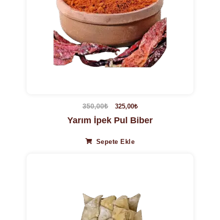
350,00
₺
325,00
₺
Yarım İpek Pul Biber
Sepete Ekle
13%