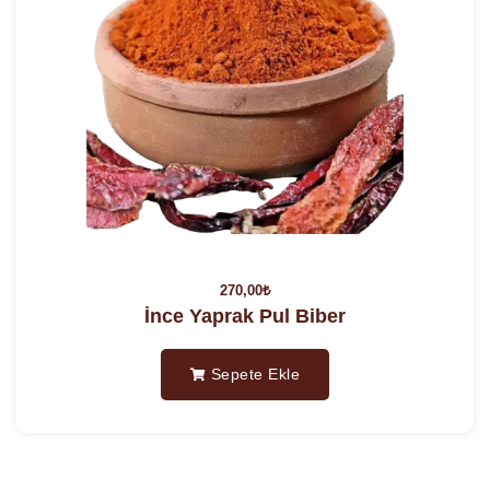
270,00
₺
İnce Yaprak Pul Biber
Sepete Ekle