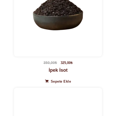
350,00
₺
325,00
₺
İpek İsot
Sepete Ekle
11%