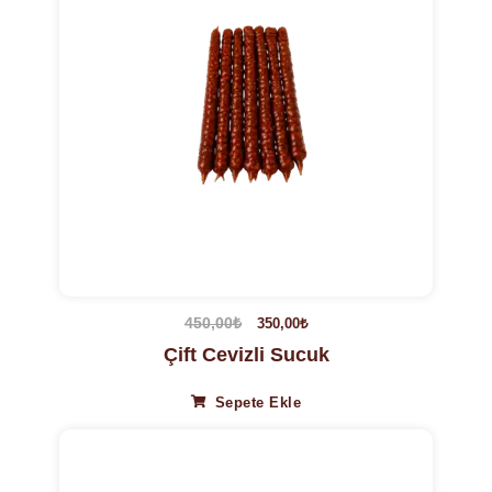
450,00
₺
350,00
₺
Çift Cevizli Sucuk
Sepete Ekle
13%