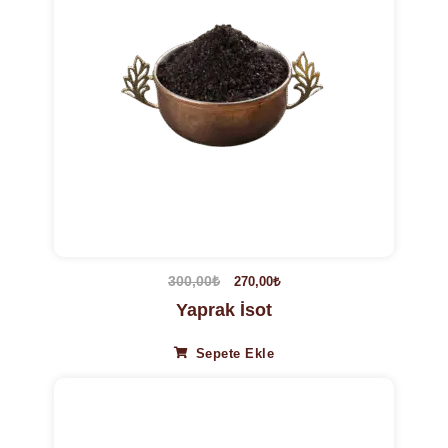
300,00
₺
270,00
₺
Yaprak İsot
Sepete Ekle
22%