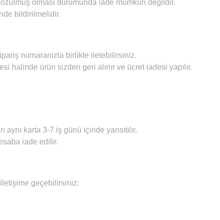
 bozulmuş olması durumunda iade mümkün değildir.
inde
bildirilmelidir.
pariş numaranızla birlikte iletebilirsiniz.
i halinde ürün sizden geri alınır ve ücret iadesi yapılır.
ı aynı karta 3-7 iş günü içinde yansıtılır.
saba iade edilir.
iletişime geçebilirsiniz: