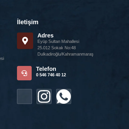
İletişim
Adres
Eyüp Sultan Mahallesi
25.012 Sokak No:48
Dulkadiroğlu/Kahramanmaraş
si
Telefon
0 546 746 40 12