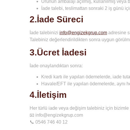
Ürünün ambalajı açılmış, kullanılmış veya
İade talebi,
teslimattan sonraki 2 iş günü iç
2.İade Süreci
İade talebinizi
info@engizekgrup.com
adresine si
Talebiniz değerlendirildikten sonra uygun görülmes
3.Ücret İadesi
İade onaylandıktan sonra:
Kredi kartı ile yapılan ödemelerde, iade tutar
Havale/EFT ile yapılan ödemelerde, aynı he
4.İletişim
Her türlü iade veya değişim talebiniz için bizimle 
📧
info@engizekgrup.com
📞
0546 746 40 12