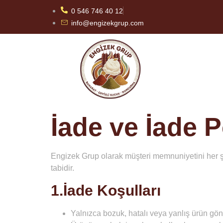
0 546 746 40 12
info@engizekgrup.com
İade ve İade P
Engizek Grup olarak müşteri memnuniyetini her 
tabidir.
1.İade Koşulları
Yalnızca bozuk, hatalı veya yanlış ürün gö