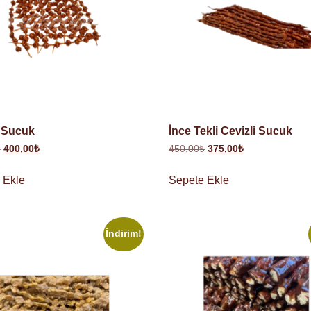
 Sucuk
İnce Tekli Cevizli Sucuk
₺
400,00
₺
450,00
₺
375,00
₺
 Ekle
Sepete Ekle
İndirim!