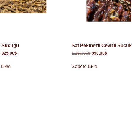
n Sucuğu
Saf Pekmezli Cevizli Sucuk
₺
325,00
₺
1.250,00
₺
950,00
₺
 Ekle
Sepete Ekle