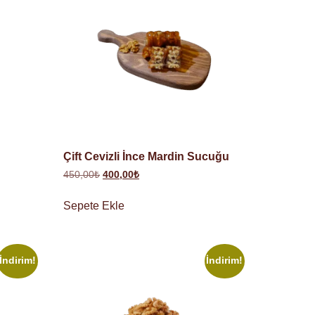
Çift Cevizli İnce Mardin Sucuğu
450,00
₺
400,00
₺
Sepete Ekle
İndirim!
İndirim!