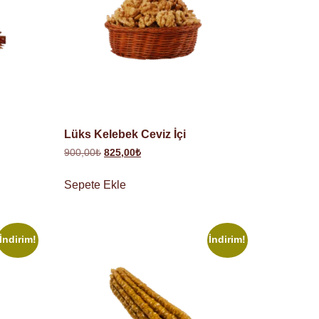
Lüks Kelebek Ceviz İçi
900,00
₺
825,00
₺
Sepete Ekle
İndirim!
İndirim!