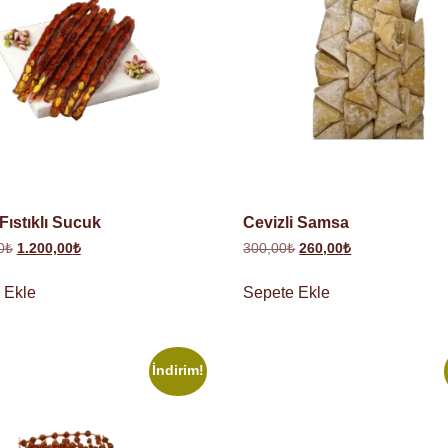
Fıstıklı Sucuk
Cevizli Samsa
0
₺
1.200,00
₺
300,00
₺
260,00
₺
 Ekle
Sepete Ekle
İndirim!