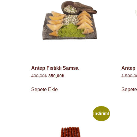
Antep Fıstıklı Samsa
Antep 
400,00
₺
350,00
₺
1.500,0
Sepete Ekle
Sepete
İndirim!