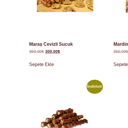
Maraş Cevizli Sucuk
Mardi
350,00
₺
300,00
₺
350,00
Sepete Ekle
Sepete
İndirim!