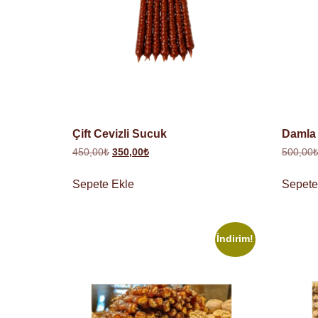
Çift Cevizli Sucuk
Damla
450,00
₺
350,00
₺
500,00
Sepete Ekle
Sepete
İndirim!