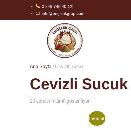
0 546 746 40 12
info@engizekgrup.com
Ana Sayfa
/ Cevizli Sucuk
Cevizli Sucuk
13 sonucun tümü gösteriliyor
İndirim!