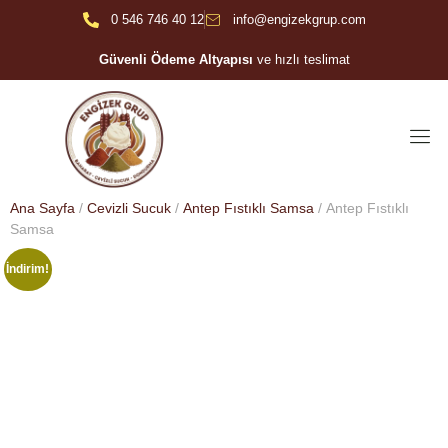
0 546 746 40 12
info@engizekgrup.com
Güvenli Ödeme Altyapısı
ve hızlı teslimat
Ana Sayfa
/
Cevizli Sucuk
/
Antep Fıstıklı Samsa
/ Antep Fıstıklı
Samsa
İndirim!