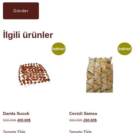
İlgili ürünler
İndirim!
İndirim!
Damla Sucuk
Cevizli Samsa
500,00
₺
400,00
₺
300,00
₺
260,00
₺
Sepete Ekle
Sepete Ekle