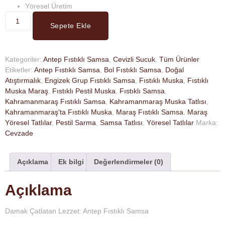
Yöresel Üretim
Sepete Ekle
Kategoriler:
Antep Fıstıklı Samsa
,
Cevizli Sucuk
,
Tüm Ürünler
Etiketler:
Antep Fıstıklı Samsa
,
Bol Fıstıklı Samsa
,
Doğal
Atıştırmalık
,
Engizek Grup Fıstıklı Samsa
,
Fıstıklı Muska
,
Fıstıklı
Muska Maraş
,
Fıstıklı Pestil Muska
,
Fıstıklı Samsa
,
Kahramanmaraş Fıstıklı Samsa
,
Kahramanmaraş Muska Tatlısı
,
Kahramanmaraş'ta Fıstıklı Muska
,
Maraş Fıstıklı Samsa
,
Maraş
Yöresel Tatlılar
,
Pestil Sarma
,
Samsa Tatlısı
,
Yöresel Tatlılar
Marka:
Cevzade
Açıklama
Ek bilgi
Değerlendirmeler (0)
Açıklama
Damak Çatlatan Lezzet: Antep Fıstıklı Samsa