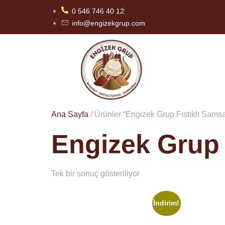
0 546 746 40 12
info@engizekgrup.com
Ana Sayfa
/ Ürünler “Engizek Grup Fıstıklı Samsa
Engizek Grup 
Tek bir sonuç gösteriliyor
İndirim!