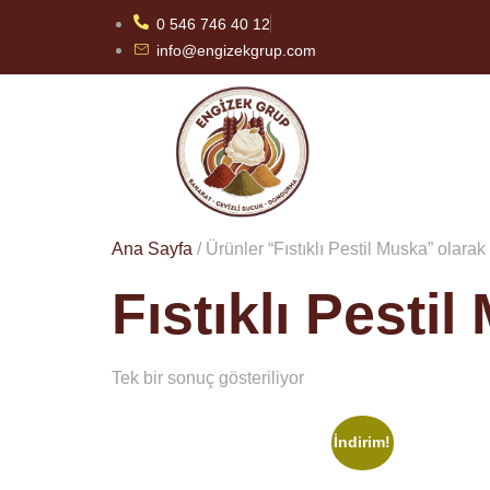
0 546 746 40 12
info@engizekgrup.com
Ana Sayfa
/ Ürünler “Fıstıklı Pestil Muska” olarak
Fıstıklı Pesti
Tek bir sonuç gösteriliyor
İndirim!