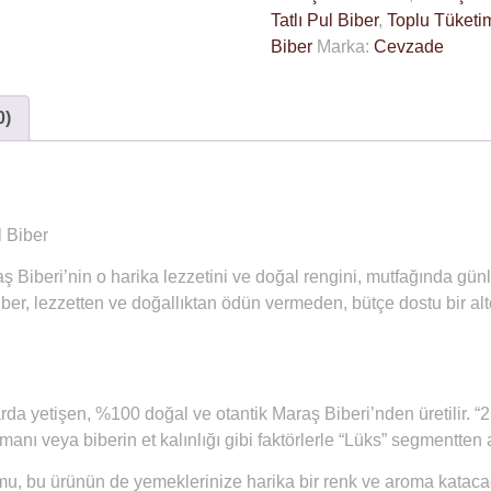
Tatlı Pul Biber
,
Toplu Tüketi
Biber
Marka:
Cevzade
0)
l Biber
 Biberi’nin o harika lezzetini ve doğal rengini, mutfağında
günl
iber, lezzetten ve doğallıktan ödün vermeden, bütçe dostu bir alt
rda yetişen, %100 doğal ve otantik Maraş Biberi’nden üretilir. “2. 
ı veya biberin et kalınlığı gibi faktörlerle “Lüks” segmentten ay
ormu, bu ürünün de yemeklerinize harika bir renk ve aroma katacağ