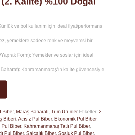
r (2. Kalite) %100 Doğal
ünlük ve bol kullanım için ideal fiyat/performans
ez, yemeklere sadece renk ve meyvemsi bir
/Yaprak Form):
Yemekler ve soslar için ideal,
.
 Baharat):
Kahramanmaraş’ın kalite güvencesiyle
ul Biber
,
Maraş Baharatı
,
Tüm Ürünler
Etiketler:
2.
ş Biberi
,
Acısız Pul Biber
,
Ekonomik Pul Biber
,
 Pul Biber
,
Kahramanmaraş Tatlı Pul Biber
,
lı Pul Biber
,
Salçalık Biber
,
Sosluk Pul Biber
,