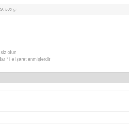
KG, 500 gr
 siz olun
nlar
*
ile işaretlenmişlerdir