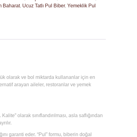
m Baharat
,
Ucuz Tatlı Pul Biber
,
Yemeklik Pul
ük olarak ve bol miktarda
kullananlar için en
ernatif arayan aileler, restoranlar ve yemek
Kalite” olarak sınıflandırılması, asla saflığından
rılır.
ını garanti eder. “Pul” formu, biberin doğal