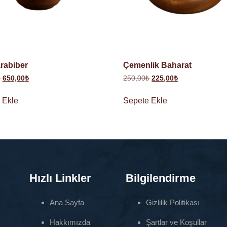
rabiber
Çemenlik Baharat
₺
650,00
₺
250,00
₺
225,00
₺
 Ekle
Sepete Ekle
Hızlı Linkler
Bilgilendirme
Ana Sayfa
Gizlilik Politikası
Hakkımızda
Şartlar ve Koşullar