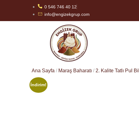
0 546 746 40 12
info@engizekgrup.com
Ana Sayfa
/
Maraş Baharatı
/
2. Kalite Tatlı Pul B
İndirim!