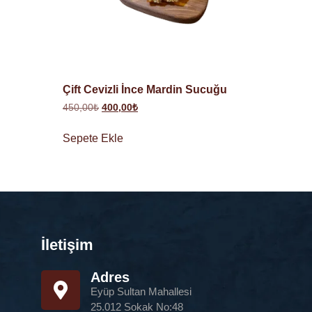
Çift Cevizli İnce Mardin Sucuğu
450,00
₺
400,00
₺
Sepete Ekle
İletişim
Adres
Eyüp Sultan Mahallesi
25.012 Sokak No:48