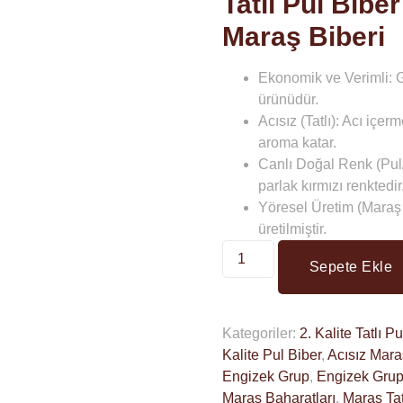
Tatlı Pul Bibe
Maraş Biberi
Ekonomik ve Verimli:
G
ürünüdür.
Acısız (Tatlı):
Acı içerm
aroma katar.
Canlı Doğal Renk (Pul
parlak kırmızı renktedir
Yöresel Üretim (Maraş
üretilmiştir.
Sepete Ekle
Kategoriler:
2. Kalite Tatlı P
Kalite Pul Biber
,
Acısız Mara
Engizek Grup
,
Engizek Grup
Maraş Baharatları
,
Maraş Tat