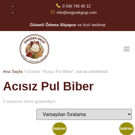
0 546 746 40 12
info@engizekgrup.com
Güvenli Ödeme Altyapısı
ve hızlı teslimat
Ana Sayfa
/ Ürünler “Acısız Pul Biber” olarak etiketlendi
Acısız Pul Biber
4 sonucun tümü gösteriliyor
İndirim!
İndirim!