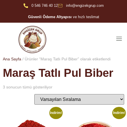
0 546 746 40 12
info@engizekgrup.com
Güvenli Ödeme Altyapısı
ve hızlı teslimat
Ana Sayfa
/ Ürünler “Maraş Tatlı Pul Biber” olarak etiketlendi
Maraş Tatlı Pul Biber
3 sonucun tümü gösteriliyor
İndirim!
İndirim!