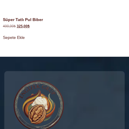
Süper Tatlı Pul Biber
400,00
₺
325,00
₺
Sepete Ekle