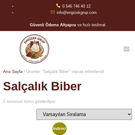
0 546 746 40 12
info@engizekgrup.com
Güvenli Ödeme Altyapısı
ve hızlı teslimat
Ana Sayfa
/ Ürünler “Salçalık Biber” olarak etiketlendi
Salçalık Biber
2 sonucun tümü gösteriliyor
İndirim!