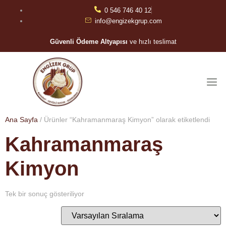
0 546 746 40 12
info@engizekgrup.com
Güvenli Ödeme Altyapısı
ve hızlı teslimat
Ana Sayfa
/ Ürünler “Kahramanmaraş Kimyon” olarak etiketlendi
Kahramanmaraş
Kimyon
Tek bir sonuç gösteriliyor