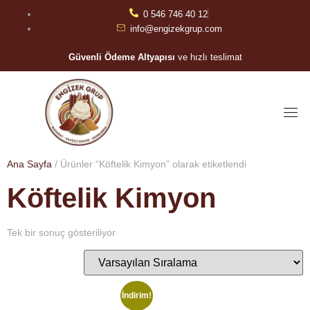
0 546 746 40 12
info@engizekgrup.com
Güvenli Ödeme Altyapısı
ve hızlı teslimat
Ana Sayfa
/ Ürünler “Köftelik Kimyon” olarak etiketlendi
Köftelik Kimyon
Tek bir sonuç gösteriliyor
İndirim!