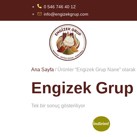
0 546 746 40 12
info@engizekgrup.com
Ana Sayfa
/ Ürünler “Engizek Grup Nane” olarak 
Engizek Grup
Tek bir sonuç gösteriliyor
İndirim!