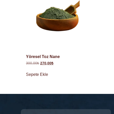
Yöresel Toz Nane
300,00
₺
270,00
₺
Sepete Ekle