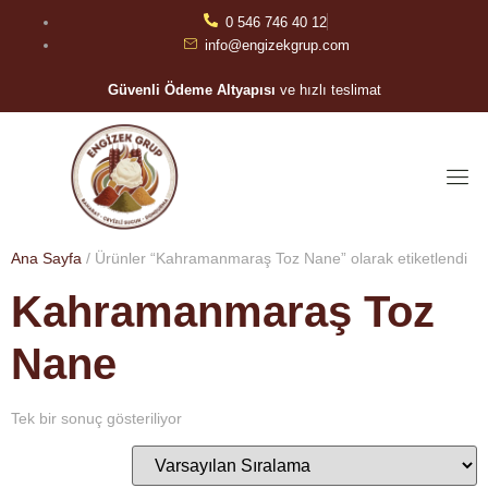
0 546 746 40 12
info@engizekgrup.com
Güvenli Ödeme Altyapısı
ve hızlı teslimat
Ana Sayfa
/ Ürünler “Kahramanmaraş Toz Nane” olarak etiketlendi
Kahramanmaraş Toz
Nane
Tek bir sonuç gösteriliyor