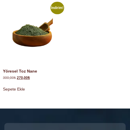
İndirim!
Yöresel Toz Nane
300,00
₺
270,00
₺
Sepete Ekle