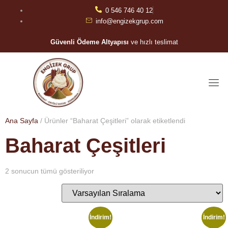
0 546 746 40 12
info@engizekgrup.com
Güvenli Ödeme Altyapısı
ve hızlı teslimat
Ana Sayfa
/ Ürünler “Baharat Çeşitleri” olarak etiketlendi
Baharat Çeşitleri
2 sonucun tümü gösteriliyor
İndirim!
İndirim!