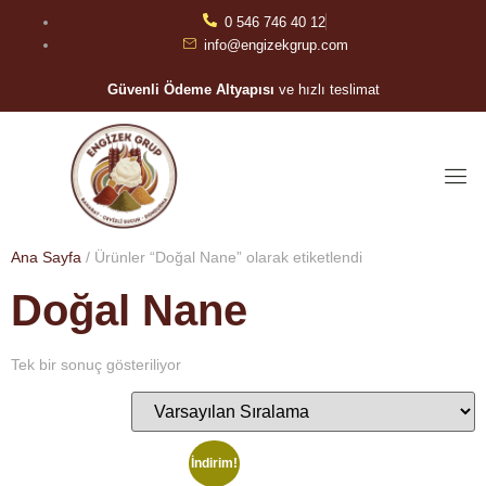
0 546 746 40 12
info@engizekgrup.com
Güvenli Ödeme Altyapısı
ve hızlı teslimat
Ana Sayfa
/ Ürünler “Doğal Nane” olarak etiketlendi
Doğal Nane
Tek bir sonuç gösteriliyor
İndirim!