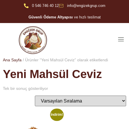
0 546 746 40 12
info@engizekgrup.com
Güvenli Ödeme Altyapısı
ve hızlı teslimat
Ana Sayfa
/ Ürünler “Yeni Mahsül Ceviz” olarak etiketlendi
Yeni Mahsül Ceviz
Tek bir sonuç gösteriliyor
İndirim!