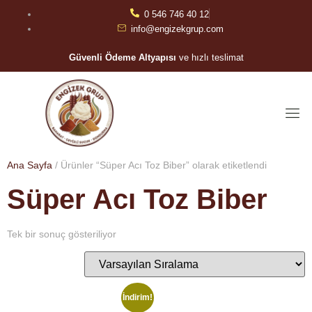
0 546 746 40 12
info@engizekgrup.com
Güvenli Ödeme Altyapısı
ve hızlı teslimat
Ana Sayfa
/ Ürünler “Süper Acı Toz Biber” olarak etiketlendi
Süper Acı Toz Biber
Tek bir sonuç gösteriliyor
İndirim!