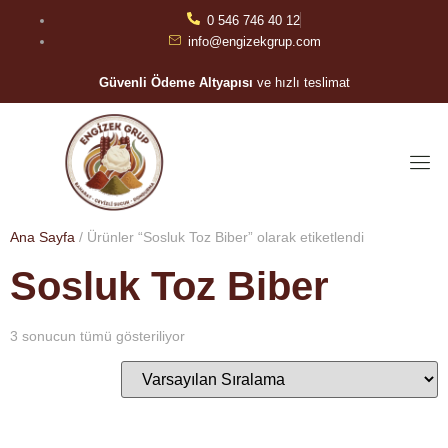
0 546 746 40 12
info@engizekgrup.com
Güvenli Ödeme Altyapısı
ve hızlı teslimat
Ana Sayfa
/ Ürünler “Sosluk Toz Biber” olarak etiketlendi
Sosluk Toz Biber
3 sonucun tümü gösteriliyor