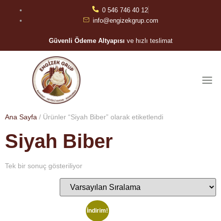
0 546 746 40 12
info@engizekgrup.com
Güvenli Ödeme Altyapısı
ve hızlı teslimat
Ana Sayfa
/ Ürünler “Siyah Biber” olarak etiketlendi
Siyah Biber
Tek bir sonuç gösteriliyor
İndirim!