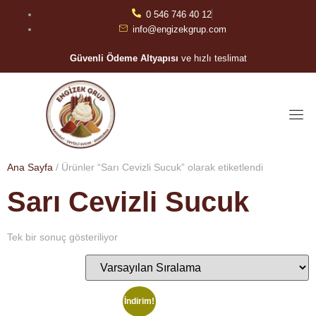
0 546 746 40 12
info@engizekgrup.com
Güvenli Ödeme Altyapısı
ve hızlı teslimat
Ana Sayfa
/ Ürünler “Sarı Cevizli Sucuk” olarak etiketlendi
Sarı Cevizli Sucuk
Tek bir sonuç gösteriliyor
İndirim!