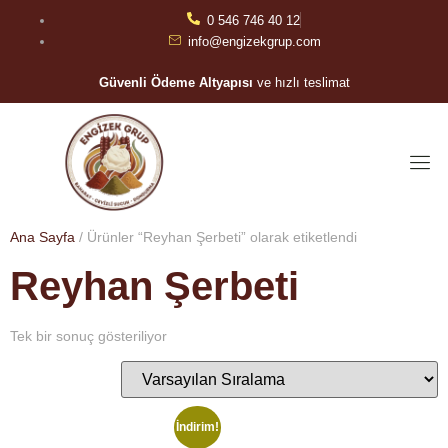
0 546 746 40 12
info@engizekgrup.com
Güvenli Ödeme Altyapısı
ve hızlı teslimat
Ana Sayfa
/ Ürünler “Reyhan Şerbeti” olarak etiketlendi
Reyhan Şerbeti
Tek bir sonuç gösteriliyor
İndirim!