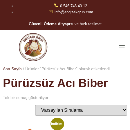
0 546 746 40 12
info@engizekgrup.com
Güvenli Ödeme Altyapısı
ve hızlı teslimat
Ana Sayfa
/ Ürünler “Pürüzsüz Acı Biber” olarak etiketlendi
Pürüzsüz Acı Biber
Tek bir sonuç gösteriliyor
İndirim!