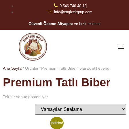
0 546 746 40 12
info@engizekgrup.com
Güvenli Ödeme Altyapısı
ve hızlı teslimat
Ana Sayfa
/ Ürünler “Premium Tatlı Biber” olarak etiketlendi
Premium Tatlı Biber
Tek bir sonuç gösteriliyor
İndirim!