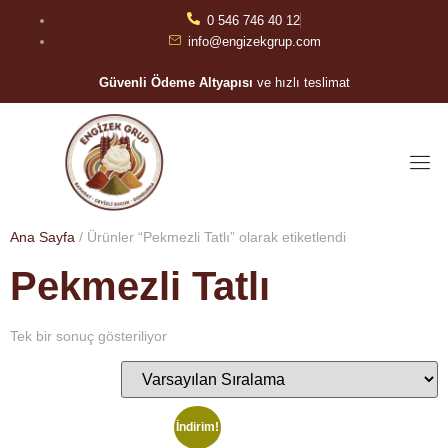
0 546 746 40 12
info@engizekgrup.com
Güvenli Ödeme Altyapısı
ve hızlı teslimat
Ana Sayfa
/ Ürünler “Pekmezli Tatlı” olarak etiketlendi
Pekmezli Tatlı
Tek bir sonuç gösteriliyor
İndirim!