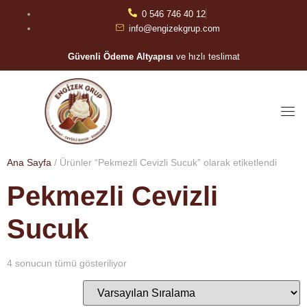
0 546 746 40 12
info@engizekgrup.com
Güvenli Ödeme Altyapısı
ve hızlı teslimat
Ana Sayfa
/ Ürünler “Pekmezli Cevizli Sucuk” olarak etiketlendi
Pekmezli Cevizli
Sucuk
4 sonucun tümü gösteriliyor