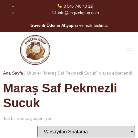
0 546 746 40 12
info@engizekgrup.com
Güvenli Ödeme Altyapısı
ve hızlı teslimat
Ana Sayfa
/ Ürünler “Maraş Saf Pekmezli Sucuk” olarak etiketlendi
Maraş Saf Pekmezli
Sucuk
Tek bir sonuç gösteriliyor