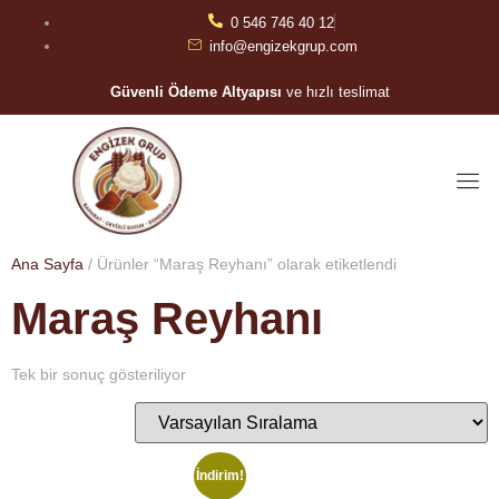
0 546 746 40 12
info@engizekgrup.com
Güvenli Ödeme Altyapısı
ve hızlı teslimat
Ana Sayfa
/ Ürünler “Maraş Reyhanı” olarak etiketlendi
Maraş Reyhanı
Tek bir sonuç gösteriliyor
İndirim!