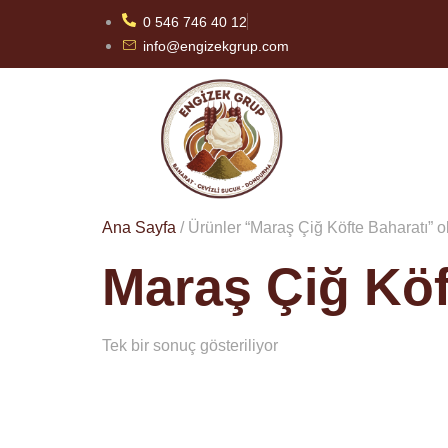
0 546 746 40 12
info@engizekgrup.com
Ana Sayfa
/ Ürünler “Maraş Çiğ Köfte Baharatı” ol
Maraş Çiğ Köf
Tek bir sonuç gösteriliyor