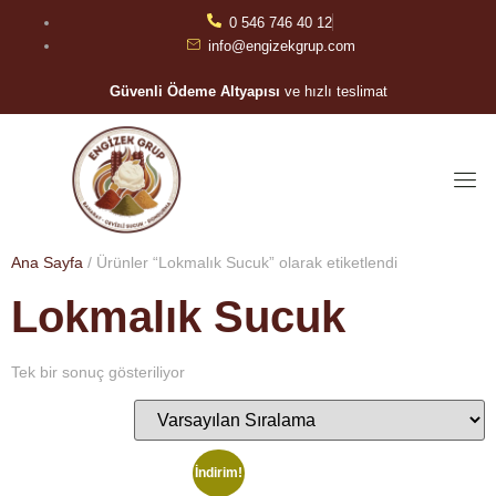
0 546 746 40 12
info@engizekgrup.com
Güvenli Ödeme Altyapısı
ve hızlı teslimat
Ana Sayfa
/ Ürünler “Lokmalık Sucuk” olarak etiketlendi
Lokmalık Sucuk
Tek bir sonuç gösteriliyor
İndirim!