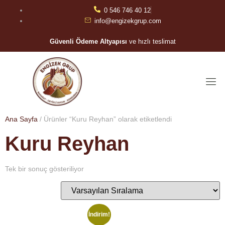
0 546 746 40 12
info@engizekgrup.com
Güvenli Ödeme Altyapısı
ve hızlı teslimat
Ana Sayfa
/ Ürünler “Kuru Reyhan” olarak etiketlendi
Kuru Reyhan
Tek bir sonuç gösteriliyor
İndirim!