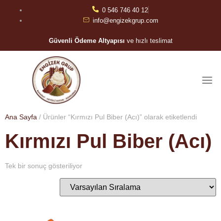
0 546 746 40 12
info@engizekgrup.com
Güvenli Ödeme Altyapısı
ve hızlı teslimat
Ana Sayfa
/ Ürünler “Kırmızı Pul Biber (Acı)” olarak etiketlendi
Kırmızı Pul Biber (Acı)
Tek bir sonuç gösteriliyor