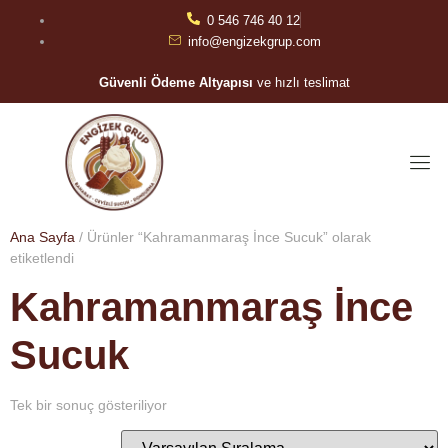
0 546 746 40 12
info@engizekgrup.com
Güvenli Ödeme Altyapısı
ve hızlı teslimat
Ana Sayfa
/ Ürünler “Kahramanmaraş İnce Sucuk” olarak
etiketlendi
Kahramanmaraş İnce
Sucuk
Tek bir sonuç gösteriliyor