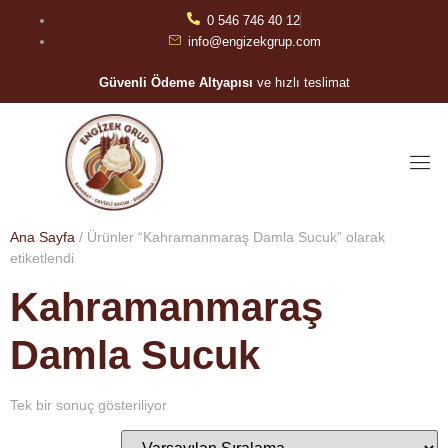
0 546 746 40 12
info@engizekgrup.com
Güvenli Ödeme Altyapısı
ve hızlı teslimat
Ana Sayfa
/ Ürünler “Kahramanmaraş Damla Sucuk” olarak
etiketlendi
Kahramanmaraş
Damla Sucuk
Tek bir sonuç gösteriliyor