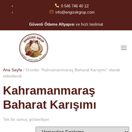
0 546 746 40 12
info@engizekgrup.com
Güvenli Ödeme Altyapısı
ve hızlı teslimat
Ana Sayfa
/ Ürünler “Kahramanmaraş Baharat Karışımı” olarak
etiketlendi
Kahramanmaraş
Baharat Karışımı
Tek bir sonuç gösteriliyor