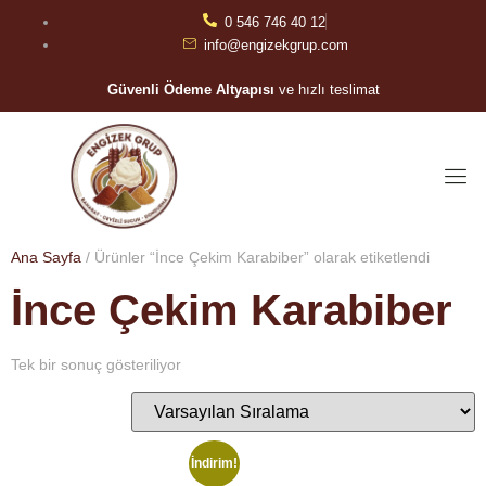
0 546 746 40 12
info@engizekgrup.com
Güvenli Ödeme Altyapısı
ve hızlı teslimat
Ana Sayfa
/ Ürünler “İnce Çekim Karabiber” olarak etiketlendi
İnce Çekim Karabiber
Tek bir sonuç gösteriliyor
İndirim!