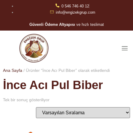
0 546 746 40 12
info@engizekgrup.com
Güvenli Ödeme Altyapısı
ve hızlı teslimat
Ana Sayfa
/ Ürünler “İnce Acı Pul Biber” olarak etiketlendi
İnce Acı Pul Biber
Tek bir sonuç gösteriliyor