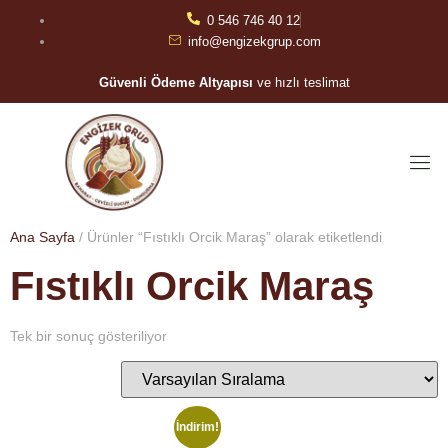
0 546 746 40 12
info@engizekgrup.com
Güvenli Ödeme Altyapısı
ve hızlı teslimat
Ana Sayfa
/ Ürünler “Fıstıklı Orcik Maraş” olarak etiketlendi
Fıstıklı Orcik Maraş
Tek bir sonuç gösteriliyor
İndirim!