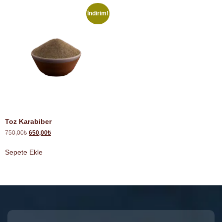
İndirim!
Toz Karabiber
750,00
₺
650,00
₺
Sepete Ekle