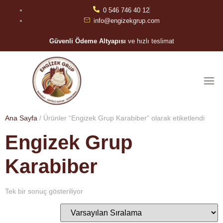
0 546 746 40 12
info@engizekgrup.com
Güvenli Ödeme Altyapısı
ve hızlı teslimat
Ana Sayfa
/ Ürünler “Engizek Grup Karabiber” olarak etiketlendi
Engizek Grup
Karabiber
Tek bir sonuç gösteriliyor