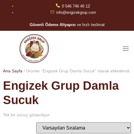
0 546 746 40 12
info@engizekgrup.com
Güvenli Ödeme Altyapısı
ve hızlı teslimat
Ana Sayfa
/ Ürünler “Engizek Grup Damla Sucuk” olarak etiketlendi
Engizek Grup Damla
Sucuk
Tek bir sonuç gösteriliyor