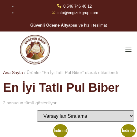
0 546 746 40 12
info@engizekgrup.com
Güvenli Ödeme Altyapısı
ve hızlı teslimat
Ana Sayfa
/ Ürünler “En İyi Tatlı Pul Biber” olarak etiketlendi
En İyi Tatlı Pul Biber
2 sonucun tümü gösteriliyor
İndirim!
İndirim!