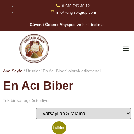
0 546 746 40 12
info@engizekgrup.com
Güvenli Ödeme Altyapısı
ve hızlı teslimat
Ana Sayfa
/ Ürünler “En Acı Biber” olarak etiketlendi
En Acı Biber
Tek bir sonuç gösteriliyor
İndirim!