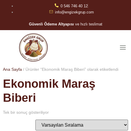
0 546 746 40 12
info@engizekgrup.com
Güvenli Ödeme Altyapısı
ve hızlı teslimat
Ana Sayfa
/ Ürünler “Ekonomik Maraş Biberi” olarak etiketlendi
Ekonomik Maraş
Biberi
Tek bir sonuç gösteriliyor