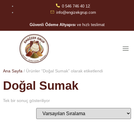
0 546 746 40 12
info@engizekgrup.com
Güvenli Ödeme Altyapısı
ve hızlı teslimat
Ana Sayfa
/ Ürünler “Doğal Sumak” olarak etiketlendi
Doğal Sumak
Tek bir sonuç gösteriliyor