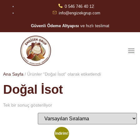
0 546 746 40 12
info@engizekgrup.com
Güvenli Ödeme Altyapısı
ve hızlı teslimat
Ana Sayfa
/ Ürünler “Doğal İsot” olarak etiketlendi
Doğal İsot
Tek bir sonuç gösteriliyor
İndirim!