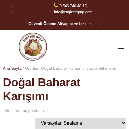
0 546 746 40 12
info@engizekgrup.com
Güvenli Ödeme Altyapısı
ve hızlı teslimat
Ana Sayfa
/ Ürünler “Doğal Baharat Karışımı” olarak etiketlendi
Doğal Baharat
Karışımı
Tek bir sonuç gösteriliyor