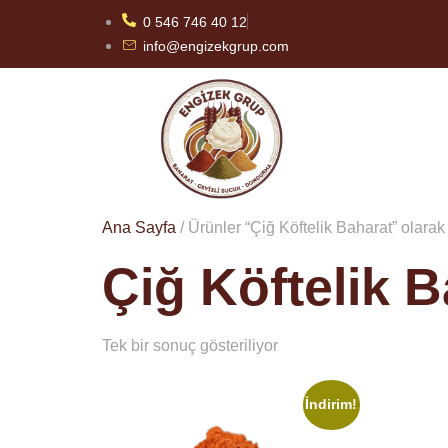
0 546 746 40 12
info@engizekgrup.com
Ana Sayfa
/ Ürünler “Çiğ Köftelik Baharat” olarak 
Çiğ Köftelik 
Tek bir sonuç gösteriliyor
İndirim!